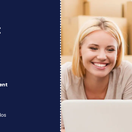
:
ent
los