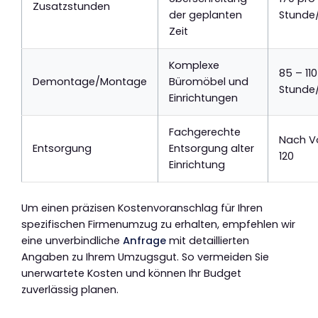
Zusatzstunden
der geplanten
Stund
Zeit
Komplexe
85 – 11
Demontage/Montage
Büromöbel und
Stunde
Einrichtungen
Fachgerechte
Nach V
Entsorgung
Entsorgung alter
120
Einrichtung
Um einen präzisen Kostenvoranschlag für Ihren
spezifischen Firmenumzug zu erhalten, empfehlen wir
eine unverbindliche
Anfrage
mit detaillierten
Angaben zu Ihrem Umzugsgut. So vermeiden Sie
unerwartete Kosten und können Ihr Budget
zuverlässig planen.