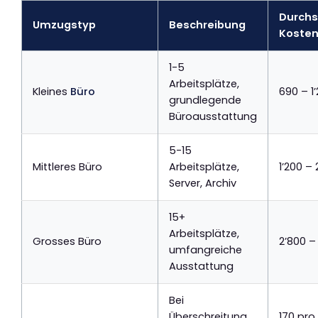
Durchs
Umzugstyp
Beschreibung
Kosten
1-5
Arbeitsplätze,
Kleines
Büro
690 – 1
grundlegende
Büroausstattung
5-15
Mittleres Büro
Arbeitsplätze,
1’200 – 
Server, Archiv
15+
Arbeitsplätze,
Grosses Büro
2’800 –
umfangreiche
Ausstattung
Bei
Überschreitung
170 pro