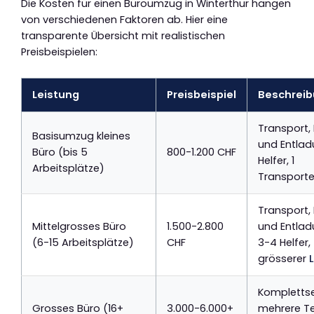
Die Kosten für einen Büroumzug in Winterthur hängen
von verschiedenen Faktoren ab. Hier eine
transparente Übersicht mit realistischen
Preisbeispielen:
Leistung
Preisbeispiel
Beschrei
Transport,
Basisumzug kleines
und Entlad
Büro (bis 5
800-1.200 CHF
Helfer, 1
Arbeitsplätze)
Transporte
Transport,
Mittelgrosses Büro
1.500-2.800
und Entlad
(6-15 Arbeitsplätze)
CHF
3-4 Helfer,
grösserer
Komplettse
Grosses Büro (16+
3.000-6.000+
mehrere T