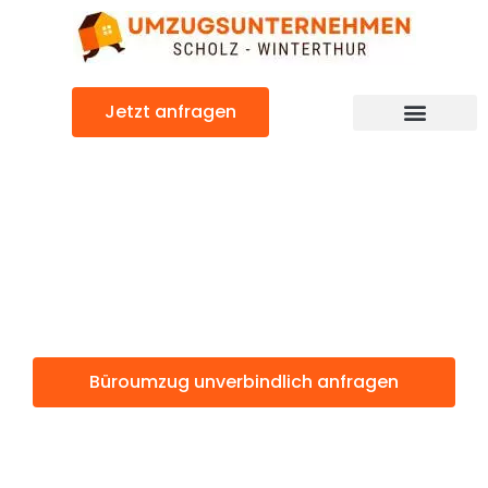
Zum
Inhalt
springen
Jetzt anfragen
Büroumzug: Günstig & schnell
Büroumzug
Winterthur
Büroumzug unverbindlich anfragen
Weitere Informationen