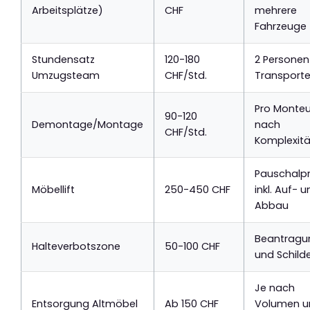
Arbeitsplätze)
CHF
mehrere
Fahrzeuge
Stundensatz
120-180
2 Personen
Umzugsteam
CHF/Std.
Transporte
Pro Monteur
90-120
Demontage/Montage
nach
CHF/Std.
Komplexitä
Pauschalpr
Möbellift
250-450 CHF
inkl. Auf- 
Abbau
Beantragu
Halteverbotszone
50-100 CHF
und Schild
Je nach
Entsorgung Altmöbel
Ab 150 CHF
Volumen u