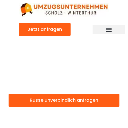
Zum
Inhalt
springen
Jetzt anfragen
Russe: Günstig & schnell
Russe
Winterthur
Russe unverbindlich anfragen
Weitere Informationen