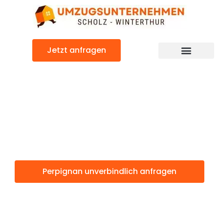
Zum
Inhalt
springen
Jetzt anfragen
Perpignan: Günstig & schnell
Perpignan
Winterthur
Perpignan unverbindlich anfragen
Weitere Informationen