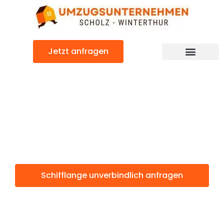
Zum
Inhalt
springen
Jetzt anfragen
Schifflange: Günstig & schnell
Schifflange
Winterthur
Schifflange unverbindlich anfragen
Weitere Informationen