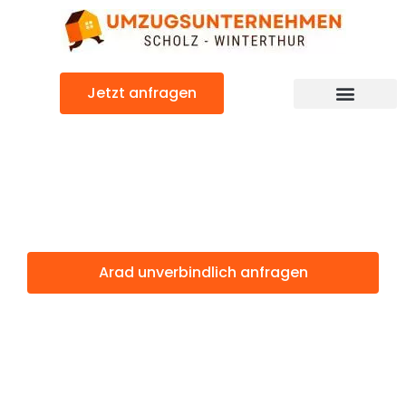
Zum
Inhalt
springen
Jetzt anfragen
Arad: Günstig & schnell
Arad Winterthur
Arad unverbindlich anfragen
Weitere Informationen