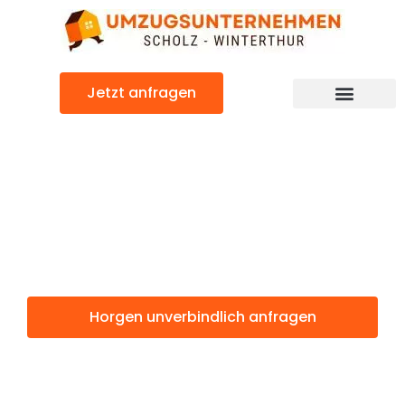
Zum
Inhalt
springen
Jetzt anfragen
Horgen: Günstig & schnell
Horgen
Winterthur
Horgen unverbindlich anfragen
Weitere Informationen