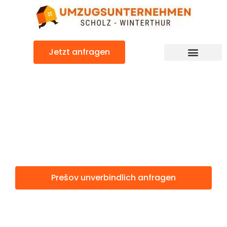
Zum
Inhalt
springen
Jetzt anfragen
Prešov: Günstig & schnell
Prešov
Winterthur
Prešov unverbindlich anfragen
Weitere Informationen