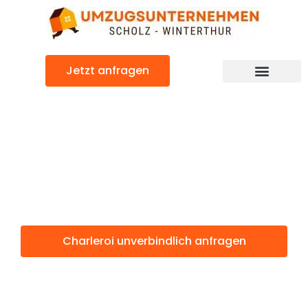
Zum
Inhalt
springen
Jetzt anfragen
Charleroi: Günstig & schnell
Charleroi
Winterthur
Charleroi unverbindlich anfragen
Weitere Informationen