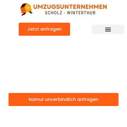
Zum
Inhalt
springen
Jetzt anfragen
Namur: Günstig & schnell
Namur
Winterthur
Namur unverbindlich anfragen
Weitere Informationen