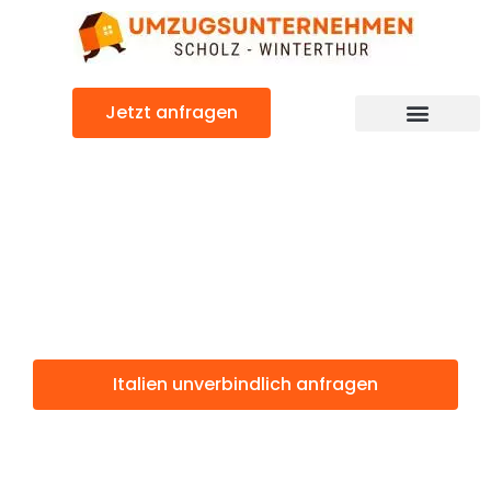
Zum
Inhalt
springen
Jetzt anfragen
Italien: Günstig & schnell
Italien
Winterthur
Italien unverbindlich anfragen
Weitere Informationen