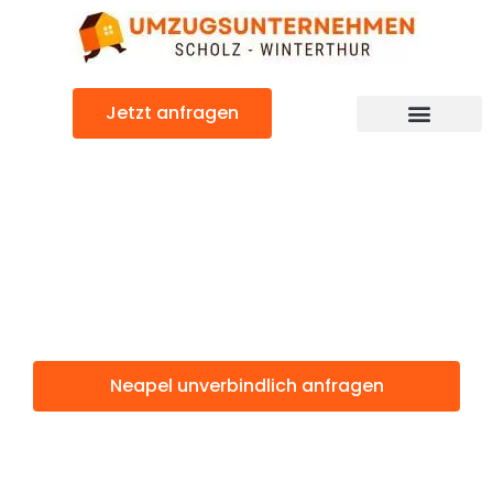
Zum
Inhalt
springen
Jetzt anfragen
Neapel: Günstig & schnell
Neapel
Winterthur
Neapel unverbindlich anfragen
Weitere Informationen