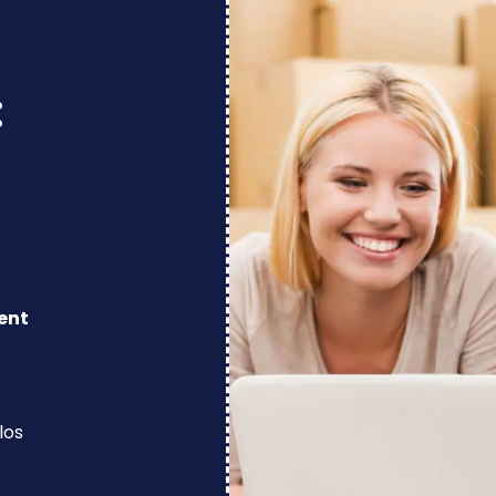
:
ent
los