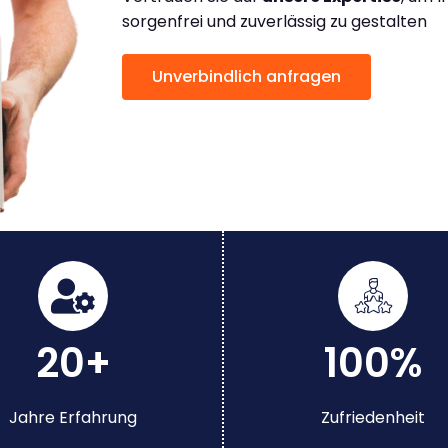
sorgenfrei und zuverlässig zu gestalten
Unverbindlich anfragen
20+
100%
Jahre Erfahrung
Zufriedenheit