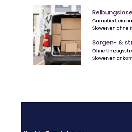
Reibungslos
Garantiert ein n
Slowenien ohne K
Sorgen- & str
Ohne Umzugsstre
Slowenien anko