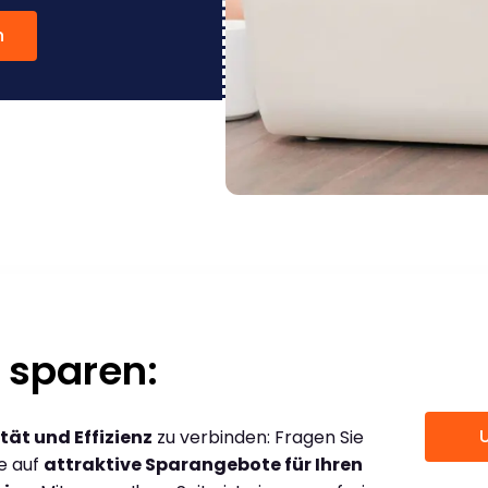
n
 sparen:
tät und Effizienz
zu verbinden: Fragen Sie
ce auf
attraktive Sparangebote für Ihren