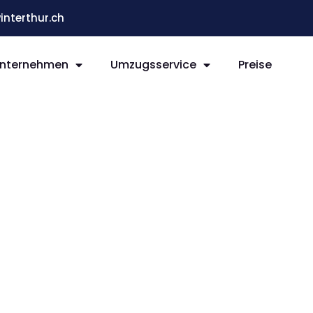
terthur.ch
nternehmen
Umzugsservice
Preise
en
ur