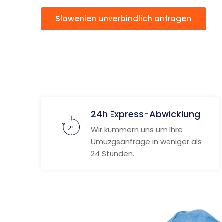
Slowenien unverbindlich anfragen
24h Express-Abwicklung
Wir kümmern uns um Ihre
Umuzgsanfrage in weniger als
24 Stunden.