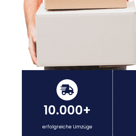
10.000+
erfolgreiche Umzüge