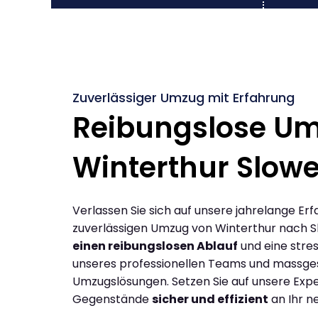
Zuverlässiger Umzug mit Erfahrung
Reibungslose U
Winterthur Slow
Verlassen Sie sich auf unsere jahrelange Erf
zuverlässigen Umzug von Winterthur nach S
einen reibungslosen Ablauf
und eine stres
unseres professionellen Teams und massge
Umzugslösungen. Setzen Sie auf unsere Expe
Gegenstände
sicher und effizient
an Ihr n