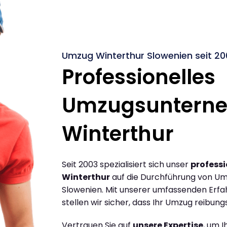
Umzug Winterthur Slowenien seit 20
Professionelles
Umzugsuntern
Winterthur
Seit 2003 spezialisiert sich unser
profess
Winterthur
auf die Durchführung von Um
Slowenien. Mit unserer umfassenden Erf
stellen wir sicher, dass Ihr Umzug reibungs
Vertrauen Sie auf
unsere Expertise
, um 