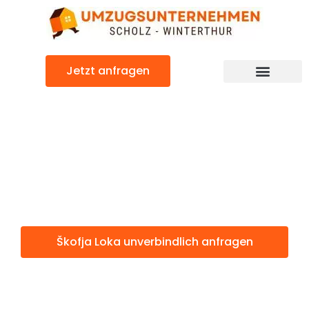
Zum
Inhalt
springen
Jetzt anfragen
Škofja Loka: Günstig & schnell
Škofja Loka
Winterthur
Škofja Loka unverbindlich anfragen
Weitere Informationen