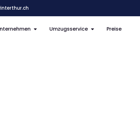
terthur.ch
nternehmen
Umzugsservice
Preise
sto
ur