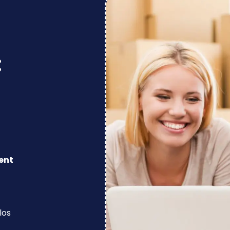
:
ent
los