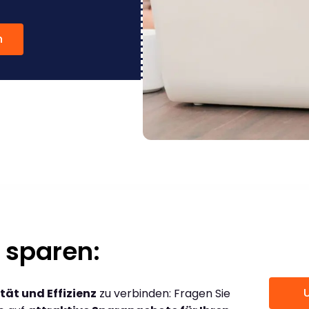
n
 sparen:
tät und Effizienz
zu verbinden: Fragen Sie