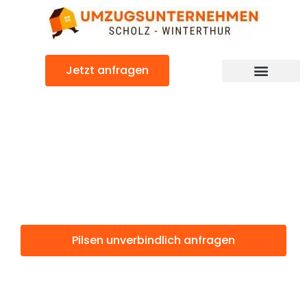
Zum
Inhalt
springen
Jetzt anfragen
Pilsen: Günstig & schnell
Pilsen
Winterthur
Pilsen unverbindlich anfragen
Weitere Informationen