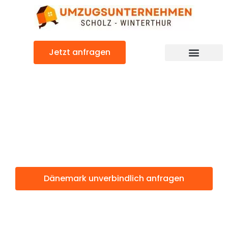
Zum
Inhalt
springen
Jetzt anfragen
Dänemark: Günstig & schnell
Dänemark
Winterthur
Dänemark unverbindlich anfragen
Weitere Informationen