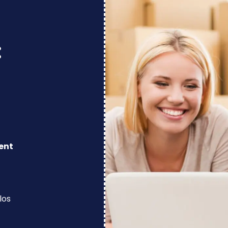
:
ent
los