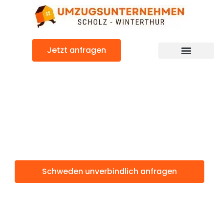
Zum
Inhalt
springen
Jetzt anfragen
Schweden: Günstig & schnell
Schweden
Winterthur
Schweden unverbindlich anfragen
Weitere Informationen