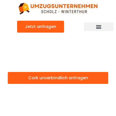
Zum
Inhalt
springen
Jetzt anfragen
Cork: Günstig & schnell
Cork Winterthur
Cork unverbindlich anfragen
Weitere Informationen