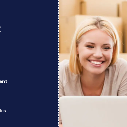
:
ent
los