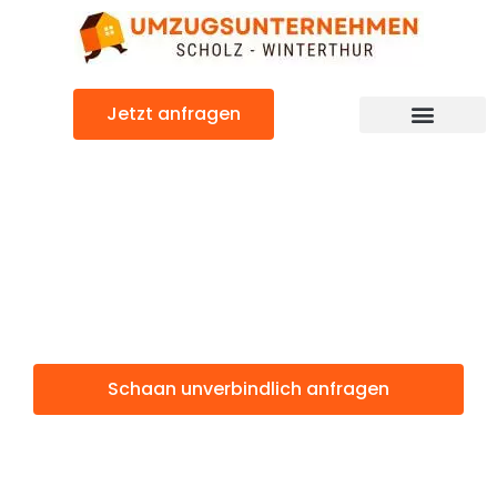
Zum
Inhalt
springen
Jetzt anfragen
Schaan: Günstig & schnell
Schaan
Winterthur
Schaan unverbindlich anfragen
Weitere Informationen