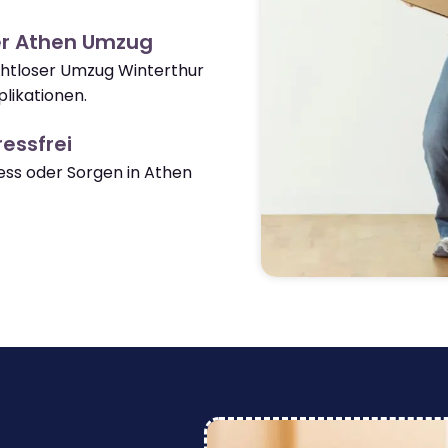
er Athen Umzug
ahtloser Umzug Winterthur
likationen.
essfrei
ss oder Sorgen in Athen