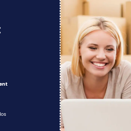
:
ent
los