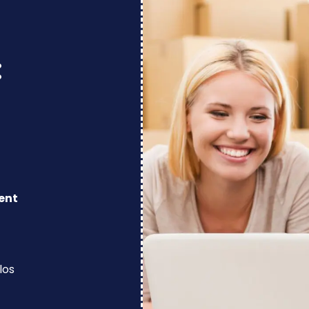
:
ent
los