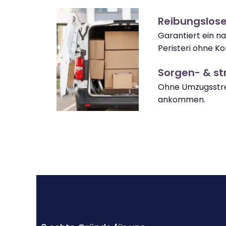
Reibungslose
Garantiert ein n
Peristeri ohne K
Sorgen- & str
Ohne Umzugsstres
ankommen.