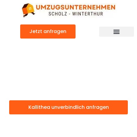
Zum
Inhalt
springen
Jetzt anfragen
Kallithea: Günstig & schnell
Kallithea
Winterthur
Kallithea unverbindlich anfragen
Weitere Informationen