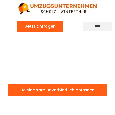
Zum
Inhalt
springen
Jetzt anfragen
Helsingborg: Günstig & schnell
Helsingborg
Winterthur
Helsingborg unverbindlich anfragen
Weitere Informationen