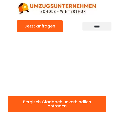
Zum
Inhalt
springen
Jetzt anfragen
Bergisch Gladbach: Günstig & schnell
Bergisch
Gladbach
Winterthur
Bergisch Gladbach unverbindlich
anfragen