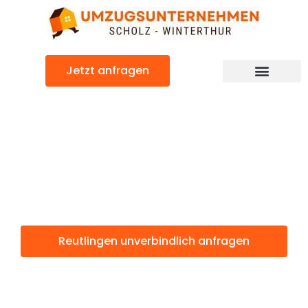
Zum
Inhalt
springen
Jetzt anfragen
Reutlingen: Günstig & schnell
Reutlingen
Winterthur
Reutlingen unverbindlich anfragen
Weitere Informationen