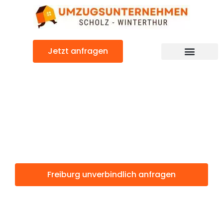
Zum
Inhalt
springen
Jetzt anfragen
Freiburg: Günstig & schnell
Freiburg
Winterthur
Freiburg unverbindlich anfragen
Weitere Informationen