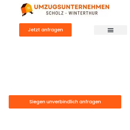
Zum
Inhalt
springen
Jetzt anfragen
Siegen: Günstig & schnell
Siegen
Winterthur
Siegen unverbindlich anfragen
Weitere Informationen