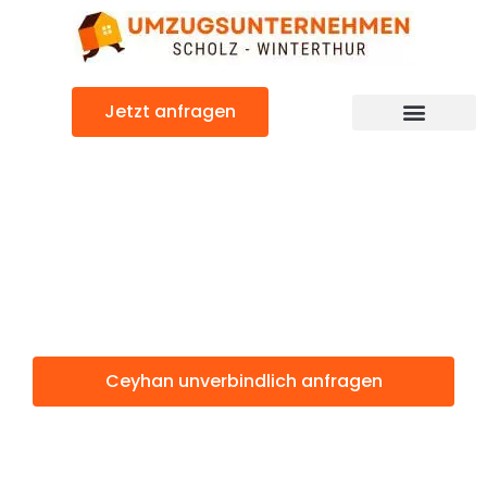
Zum
Inhalt
springen
Jetzt anfragen
Ceyhan: Günstig & schnell
Ceyhan
Winterthur
Ceyhan unverbindlich anfragen
Weitere Informationen