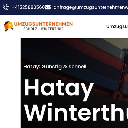
Zum
+41525880560
anfrage@umzugsunternehmenwin
Inhalt
springen
Umzugsu
Hatay: Günstig & schnell
Hatay
Winterth