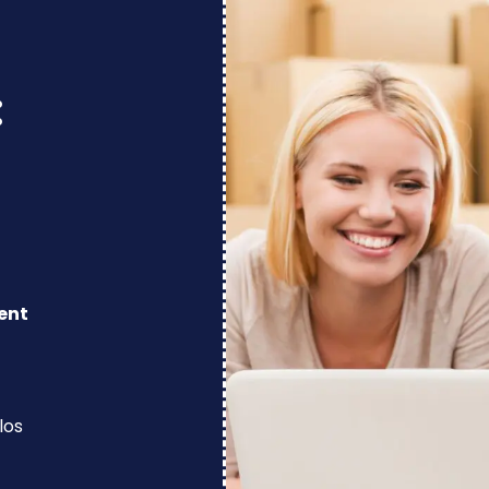
:
ent
los