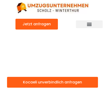
Zum
Inhalt
springen
Jetzt anfragen
Kocaeli: Günstig & schnell
Kocaeli
Winterthur
Kocaeli unverbindlich anfragen
Weitere Informationen