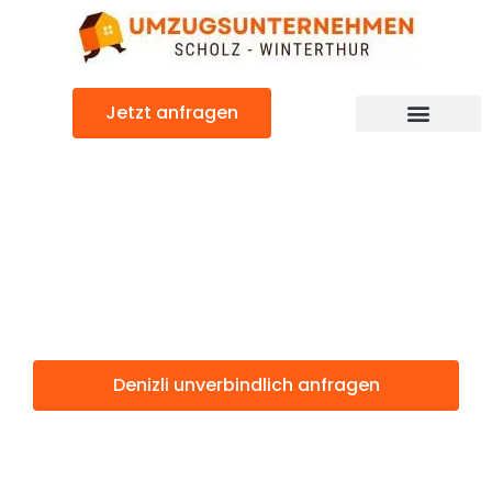
Zum
Inhalt
springen
Jetzt anfragen
Denizli: Günstig & schnell
Denizli
Winterthur
Denizli unverbindlich anfragen
Weitere Informationen