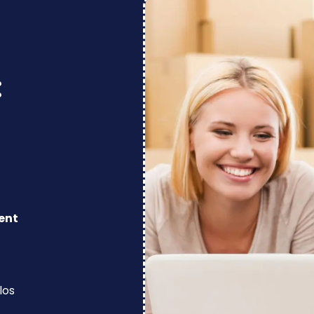
:
ent
los