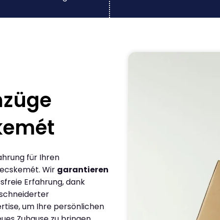
mzüge
kemét
ahrung für Ihren
Kecskemét. Wir
garantieren
sfreie Erfahrung, dank
schneiderter
rtise, um Ihre persönlichen
eues Zuhause zu bringen.