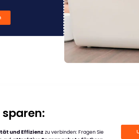
n
 sparen:
tät und Effizienz
zu verbinden: Fragen Sie