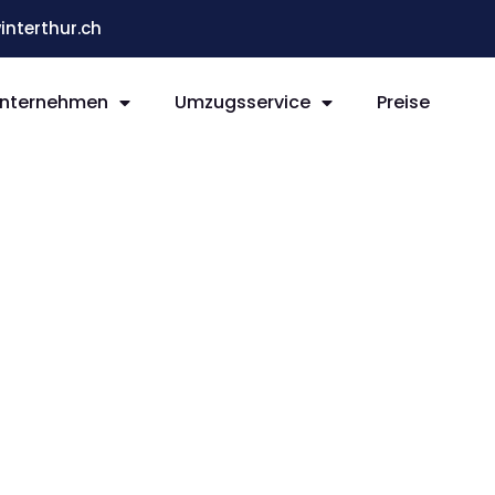
terthur.ch
nternehmen
Umzugsservice
Preise
ét
ur