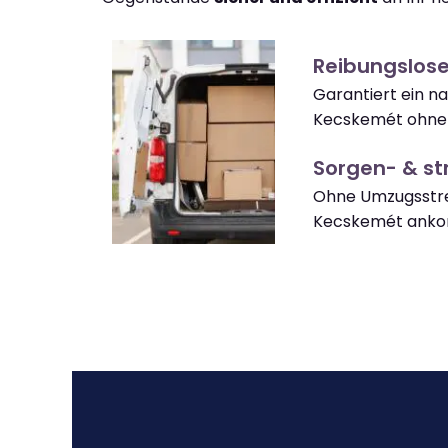
Reibungslos
Garantiert ein n
Kecskemét ohne 
Sorgen- & str
Ohne Umzugsstre
Kecskemét ank