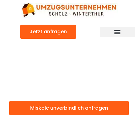
Zum
Inhalt
springen
Jetzt anfragen
Miskolc: Günstig & schnell
Miskolc
Winterthur
Miskolc unverbindlich anfragen
Weitere Informationen