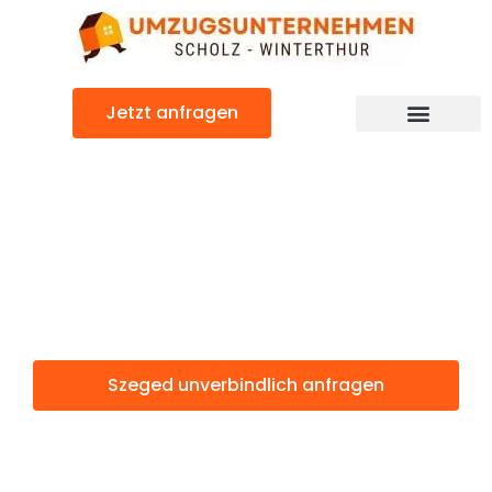
Zum
Inhalt
springen
Jetzt anfragen
Szeged: Günstig & schnell
Szeged
Winterthur
Szeged unverbindlich anfragen
Weitere Informationen