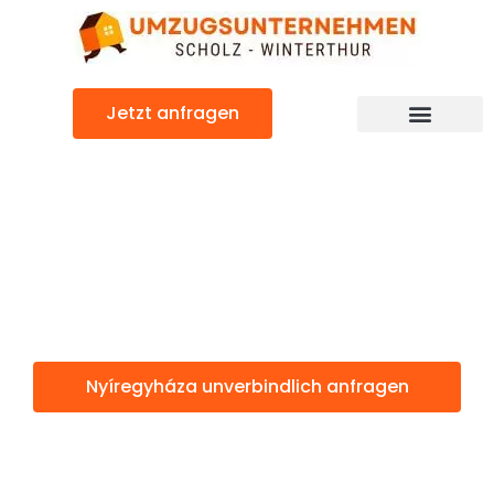
Zum
Inhalt
springen
Jetzt anfragen
Nyíregyháza: Günstig & schnell
Nyíregyháza
Winterthur
Nyíregyháza unverbindlich anfragen
Weitere Informationen