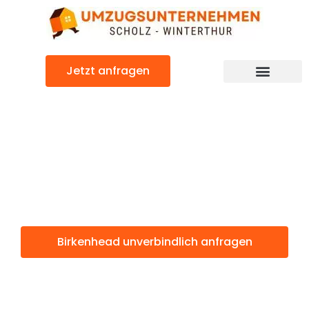
Zum
Inhalt
springen
Jetzt anfragen
Birkenhead: Günstig & schnell
Birkenhead
Winterthur
Birkenhead unverbindlich anfragen
Weitere Informationen