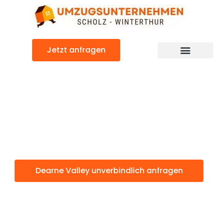
Zum
Inhalt
springen
Jetzt anfragen
Dearne Valley: Günstig & schnell
Dearne Valley
Winterthur
Dearne Valley unverbindlich anfragen
Weitere Informationen