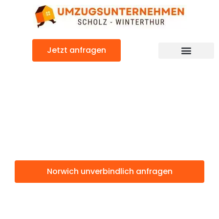
Zum
Inhalt
springen
Jetzt anfragen
Norwich: Günstig & schnell
Norwich
Winterthur
Norwich unverbindlich anfragen
Weitere Informationen