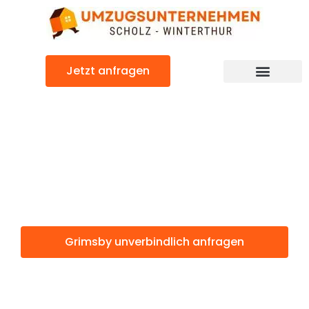
Zum
Inhalt
springen
Jetzt anfragen
Grimsby: Günstig & schnell
Grimsby
Winterthur
Grimsby unverbindlich anfragen
Weitere Informationen