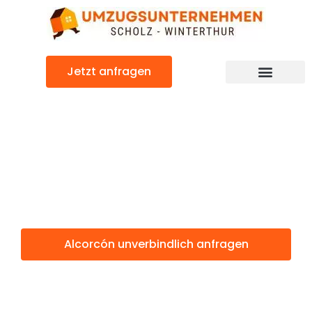
Zum
Inhalt
springen
Jetzt anfragen
Alcorcón: Günstig & schnell
Alcorcón
Winterthur
Alcorcón unverbindlich anfragen
Weitere Informationen