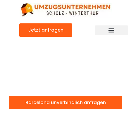
Zum
Inhalt
springen
Jetzt anfragen
Barcelona: Günstig & schnell
Barcelona
Winterthur
Barcelona unverbindlich anfragen
Weitere Informationen