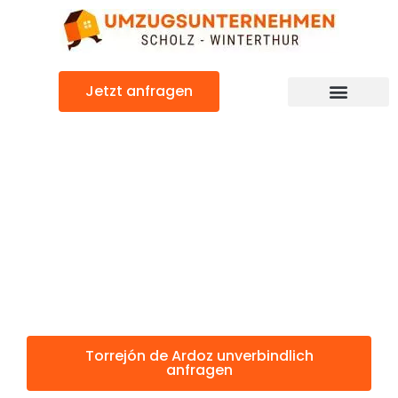
Zum
Inhalt
springen
Jetzt anfragen
Torrejón de Ardoz: Günstig & schnell
Torrejón de
Ardoz
Winterthur
Torrejón de Ardoz unverbindlich
anfragen