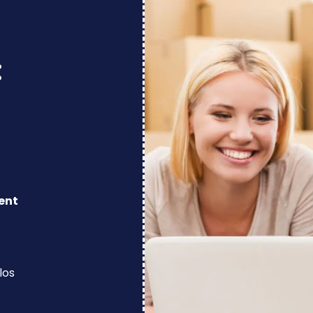
:
ent
los