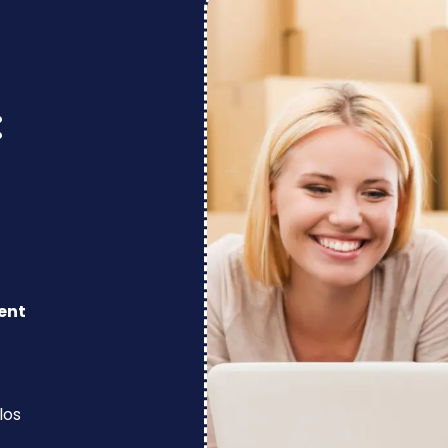
:
ent
los