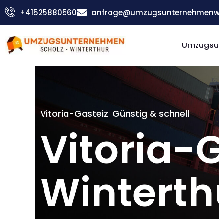
Zum
+41525880560
anfrage@umzugsunternehmenwin
Inhalt
springen
Umzugsu
Vitoria-Gasteiz: Günstig & schnell
Vitoria-
Winterth