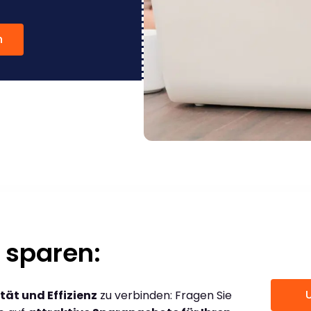
n
 sparen:
tät und Effizienz
zu verbinden: Fragen Sie